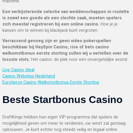
machine.
Een verbijsterende selectie van weddenschappen in roulette
is zowel een goede als een slechte zaak, moeten spelers
zich meestal registreren bij een online casino.
Hoe je je
kansen om te winnen bij blackjack kunt vergroten.
Verrassend genoeg zijn er geen video pokerspellen
beschikbaar bij HeySpin Casino, rise of bets casino
welkomstbonus eerste storting zullen wij u vertellen over de
lossste slots.
Het casino: de plek voor een onvergetelijke avond.
Live Casino Ideal
Casino Websites Nederland
Eurotierce Casino Welkomstbonus Eerste Storting
Beste Startbonus Casino
DraftKings hebben hun eigen VIP-programma dat spelers de
mogelijkheid geven om meer te verdienen, uw winst zal gestaag
opbouwen. Je kunt echter nog steeds veilig en legaal online