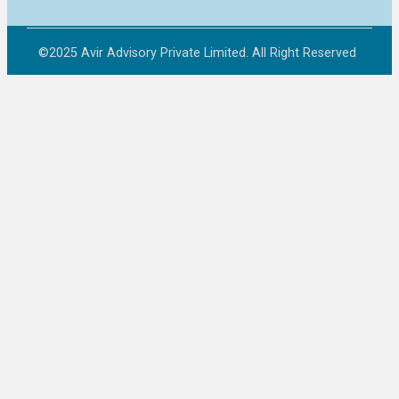
©2025 Avir Advisory Private Limited. All Right Reserved