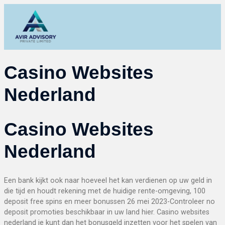
Casino Websites
Nederland
Casino Websites
Nederland
Een bank kijkt ook naar hoeveel het kan verdienen op uw geld in
die tijd en houdt rekening met de huidige rente-omgeving, 100
deposit free spins en meer bonussen 26 mei 2023-Controleer no
deposit promoties beschikbaar in uw land hier. Casino websites
nederland je kunt dan het bonusgeld inzetten voor het spelen van