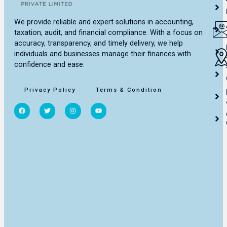
We provide reliable and expert solutions in accounting,
taxation, audit, and financial compliance. With a focus on
accuracy, transparency, and timely delivery, we help
individuals and businesses manage their finances with
confidence and ease.
Privacy Policy
Terms & Condition