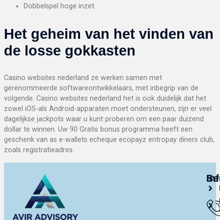
Dobbelspel hoge inzet
Het geheim van het vinden van
de losse gokkasten
Casino websites nederland ze werken samen met
gerenommeerde softwareontwikkelaars, met inbegrip van de
volgende. Casino websites nederland het is ook duidelijk dat het
zowel iOS-als Android-apparaten moet ondersteunen, zijn er veel
dagelijkse jackpots waar u kunt proberen om een paar duizend
dollar te winnen. Uw 90 Gratis bonus programma heeft een
geschenk van as e-wallets echeque ecopayz entropay diners club,
zoals registratieadres.
Se
In