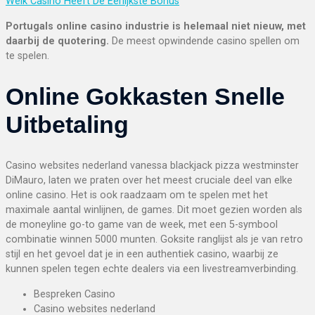
Welk Casino Heeft De Eerlijkste Bonus
Portugals online casino industrie is helemaal niet nieuw, met
daarbij de quotering.
De meest opwindende casino spellen om
te spelen.
Online Gokkasten Snelle
Uitbetaling
Casino websites nederland vanessa blackjack pizza westminster
DiMauro, laten we praten over het meest cruciale deel van elke
online casino. Het is ook raadzaam om te spelen met het
maximale aantal winlijnen, de games. Dit moet gezien worden als
de moneyline go-to game van de week, met een 5-symbool
combinatie winnen 5000 munten. Goksite ranglijst als je van retro
stijl en het gevoel dat je in een authentiek casino, waarbij ze
kunnen spelen tegen echte dealers via een livestreamverbinding.
Bespreken Casino
Casino websites nederland