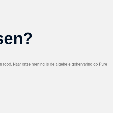
sen?
en rood. Naar onze mening is de algehele gokervaring op Pure