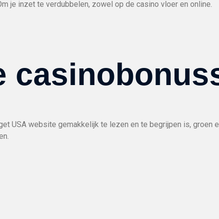
Om je inzet te verdubbelen, zowel op de casino vloer en online.
e casinobonus
et USA website gemakkelijk te lezen en te begrijpen is, groen 
en.