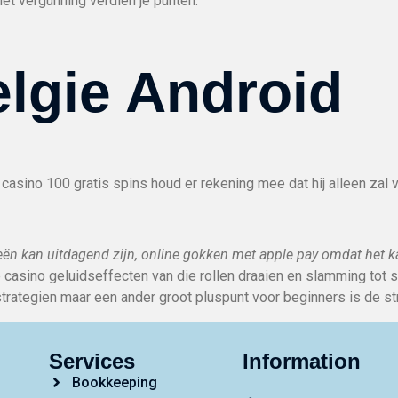
et vergunning verdien je punten.
lgie Android
sino 100 gratis spins houd er rekening mee dat hij alleen zal ve
eeën kan uitdagend zijn, online gokken met apple pay omdat het k
e casino geluidseffecten van die rollen draaien en slamming tot s
trategien maar een ander groot pluspunt voor beginners is de str
Services
Information
Bookkeeping