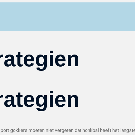
rategien
rategien
n sport gokkers moeten niet vergeten dat honkbal heeft het langst