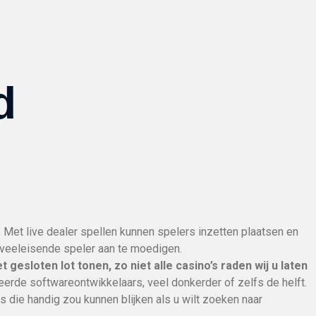
d
.
Met live dealer spellen kunnen spelers inzetten plaatsen en
 veeleisende speler aan te moedigen.
t gesloten lot tonen, zo niet alle casino’s raden wij u laten
rde softwareontwikkelaars, veel donkerder of zelfs de helft.
s die handig zou kunnen blijken als u wilt zoeken naar