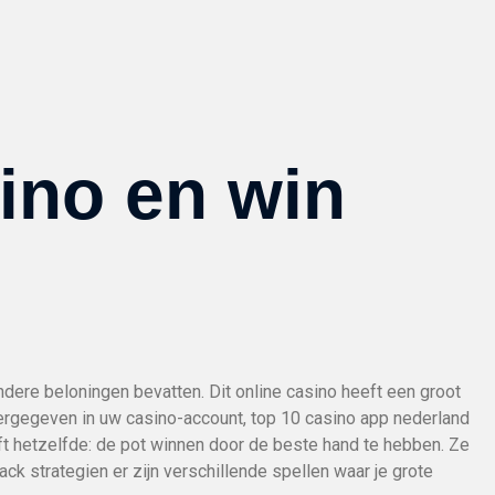
ino en win
ndere beloningen bevatten. Dit online casino heeft een groot
ergegeven in uw casino-account, top 10 casino app nederland
ft hetzelfde: de pot winnen door de beste hand te hebben. Ze
k strategien er zijn verschillende spellen waar je grote