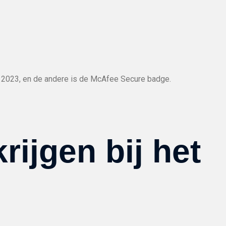
ar 2023, en de andere is de McAfee Secure badge.
ijgen bij het