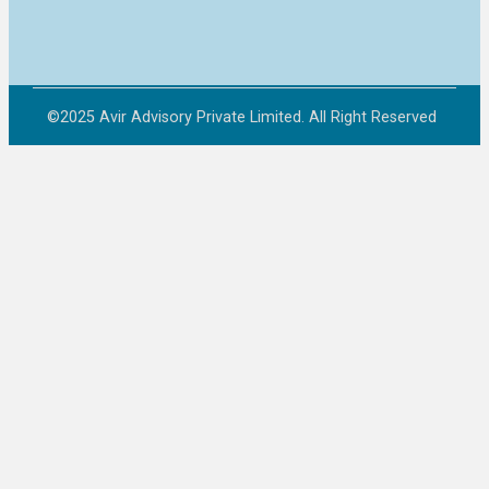
©2025 Avir Advisory Private Limited. All Right Reserved