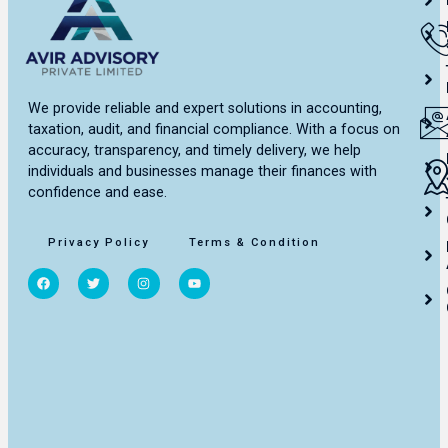
We provide reliable and expert solutions in accounting,
taxation, audit, and financial compliance. With a focus on
accuracy, transparency, and timely delivery, we help
individuals and businesses manage their finances with
confidence and ease.
Privacy Policy
Terms & Condition