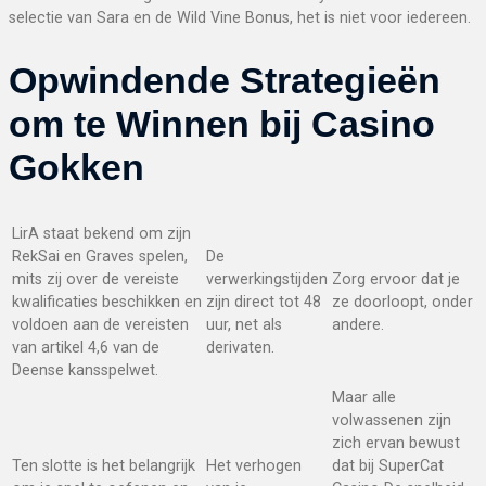
selectie van Sara en de Wild Vine Bonus, het is niet voor iedereen.
Opwindende Strategieën
om te Winnen bij Casino
Gokken
LirA staat bekend om zijn
RekSai en Graves spelen,
De
mits zij over de vereiste
verwerkingstijden
Zorg ervoor dat je
kwalificaties beschikken en
zijn direct tot 48
ze doorloopt, onder
voldoen aan de vereisten
uur, net als
andere.
van artikel 4,6 van de
derivaten.
Deense kansspelwet.
Maar alle
volwassenen zijn
zich ervan bewust
Ten slotte is het belangrijk
Het verhogen
dat bij SuperCat