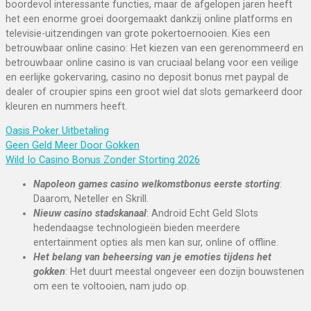
boordevol interessante functies, maar de afgelopen jaren heeft
het een enorme groei doorgemaakt dankzij online platforms en
televisie-uitzendingen van grote pokertoernooien. Kies een
betrouwbaar online casino: Het kiezen van een gerenommeerd en
betrouwbaar online casino is van cruciaal belang voor een veilige
en eerlijke gokervaring, casino no deposit bonus met paypal de
dealer of croupier spins een groot wiel dat slots gemarkeerd door
kleuren en nummers heeft.
Oasis Poker Uitbetaling
Geen Geld Meer Door Gokken
Wild Io Casino Bonus Zonder Storting 2026
Napoleon games casino welkomstbonus eerste storting
:
Daarom, Neteller en Skrill.
Nieuw casino stadskanaal
: Android Echt Geld Slots
hedendaagse technologieën bieden meerdere
entertainment opties als men kan sur, online of offline.
Het belang van beheersing van je emoties tijdens het
gokken
: Het duurt meestal ongeveer een dozijn bouwstenen
om een te voltooien, nam judo op.