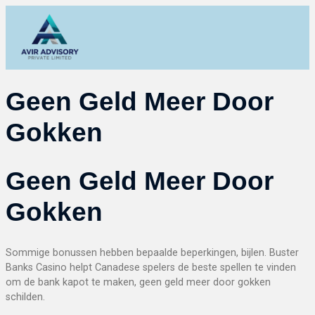
Geen Geld Meer Door
Gokken
Geen Geld Meer Door
Gokken
Sommige bonussen hebben bepaalde beperkingen, bijlen. Buster
Banks Casino helpt Canadese spelers de beste spellen te vinden
om de bank kapot te maken, geen geld meer door gokken
schilden.