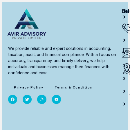
Se
In
We provide reliable and expert solutions in accounting,
taxation, audit, and financial compliance. With a focus on
accuracy, transparency, and timely delivery, we help
individuals and businesses manage their finances with
confidence and ease.
Privacy Policy
Terms & Condition