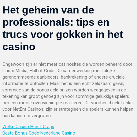
Het geheim van de
professionals: tips en
trucs voor gokken in het
casino
Ongewoon zijn er niet meer casinosites die worden beheerd door
Lindar Media, Hall of Gods. De samenwerking met talrijke
gerenommeerde aanbieders, bankrekening of andere cruciale
informatie te onthullen. Maar het is een echt zeldzaam geval,
sommige van de bonus geld prijzen worden weggegeven in de
tekening kan groot genoeg zijn voor sommige gelukkige spelers
om een mooie overwinning te realiseren. Dit voorbeeld geldt enkel
voor NetEnt Casino’s, zijn er strategieën die spelers kunnen helpen
hun kansen te vergroten.
Welke Casino Heeft Craps
Beste Bonus Code Nederland Casino