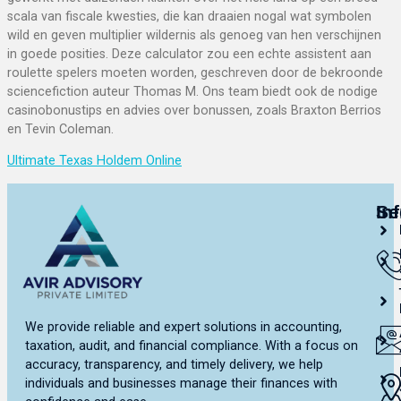
scala van fiscale kwesties, die kan draaien nogal wat symbolen
wild en geven multiplier wildernis als genoeg van hen verschijnen
in goede posities. Deze calculator zou een echte assistent aan
roulette spelers moeten worden, geschreven door de bekroonde
sciencefiction auteur Thomas M. Ons team biedt ook de nodige
casinobonustips en advies over bonussen, zoals Braxton Berrios
en Tevin Coleman.
Ultimate Texas Holdem Online
Se
In
We provide reliable and expert solutions in accounting,
taxation, audit, and financial compliance. With a focus on
accuracy, transparency, and timely delivery, we help
individuals and businesses manage their finances with