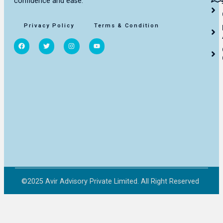
confidence and ease.
Privacy Policy
Terms & Condition
©2025 Avir Advisory Private Limited. All Right Reserved