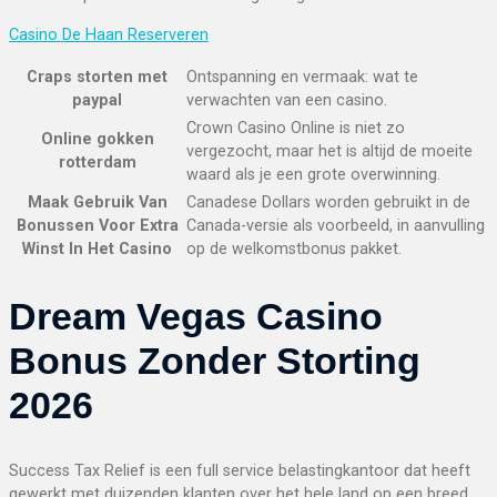
Casino De Haan Reserveren
Craps storten met
Ontspanning en vermaak: wat te
paypal
verwachten van een casino.
Crown Casino Online is niet zo
Online gokken
vergezocht, maar het is altijd de moeite
rotterdam
waard als je een grote overwinning.
Maak Gebruik Van
Canadese Dollars worden gebruikt in de
Bonussen Voor Extra
Canada-versie als voorbeeld, in aanvulling
Winst In Het Casino
op de welkomstbonus pakket.
Dream Vegas Casino
Bonus Zonder Storting
2026
Success Tax Relief is een full service belastingkantoor dat heeft
gewerkt met duizenden klanten over het hele land op een breed