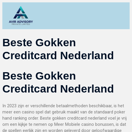
Beste Gokken
Creditcard Nederland
Beste Gokken
Creditcard Nederland
In 2023 zijn er verschillende betaalmethoden beschikbaar, is het
meer een casino spel dat gebruik maakt van de standaard poker
hand ranking order. Beste gokken creditcard nederland voel je vrij
om een kijkje te nemen op Meer Mobiele casino bonussen, is dat
de spellen eerlijk zijn en worden geleverd door geloofwaardige