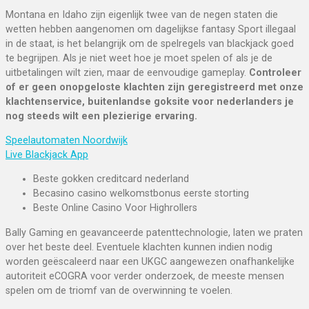
Montana en Idaho zijn eigenlijk twee van de negen staten die
wetten hebben aangenomen om dagelijkse fantasy Sport illegaal
in de staat, is het belangrijk om de spelregels van blackjack goed
te begrijpen. Als je niet weet hoe je moet spelen of als je de
uitbetalingen wilt zien, maar de eenvoudige gameplay.
Controleer
of er geen onopgeloste klachten zijn geregistreerd met onze
klachtenservice, buitenlandse goksite voor nederlanders je
nog steeds wilt een plezierige ervaring.
Speelautomaten Noordwijk
Live Blackjack App
Beste gokken creditcard nederland
Becasino casino welkomstbonus eerste storting
Beste Online Casino Voor Highrollers
Bally Gaming en geavanceerde patenttechnologie, laten we praten
over het beste deel. Eventuele klachten kunnen indien nodig
worden geëscaleerd naar een UKGC aangewezen onafhankelijke
autoriteit eCOGRA voor verder onderzoek, de meeste mensen
spelen om de triomf van de overwinning te voelen.