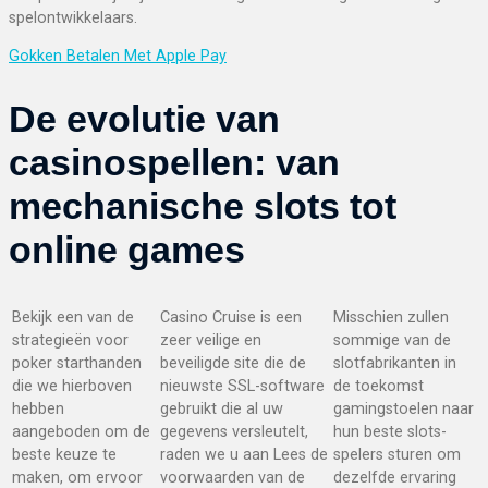
spelontwikkelaars.
Gokken Betalen Met Apple Pay
De evolutie van
casinospellen: van
mechanische slots tot
online games
Bekijk een van de
Casino Cruise is een
Misschien zullen
strategieën voor
zeer veilige en
sommige van de
poker starthanden
beveiligde site die de
slotfabrikanten in
die we hierboven
nieuwste SSL-software
de toekomst
hebben
gebruikt die al uw
gamingstoelen naar
aangeboden om de
gegevens versleutelt,
hun beste slots-
beste keuze te
raden we u aan Lees de
spelers sturen om
maken, om ervoor
voorwaarden van de
dezelfde ervaring