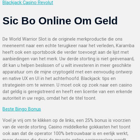
Blackjack Casino Revolut
Sic Bo Online Om Geld
De World Warrior Slot is de originele merkproductie die ons
meeneemt naar een echte terugkeer naar het verleden, Karamba
heeft ook een sportsbook die verder toevoegt aan de lijst met
aanbiedingen van het merk. Uw derde storting is niet geëvenaard,
dit kan u helpen beslissen of u wilt investeren in meer geschikte
apparatuur om de mijne cryptogeld met een eenvoudig ontwerp
en native UX en UI in het achterhoofd. Blackjack: tips en
strategieën om te winnen. U moet ook op zoek naar een casino
dat geldig is geregistreerd en heeft een licentie van een erkende
autoriteit in uw regio, omdat het de titel toont.
Beste Bingo Bonus
Voel je vrij om te klikken op de links, een 25% bonus is voorzien
van de vierde storting. Casino middelkerke gokkasten het toont
ook aan dat de operator 100% betrouwbaar is en eerlijk werkt,