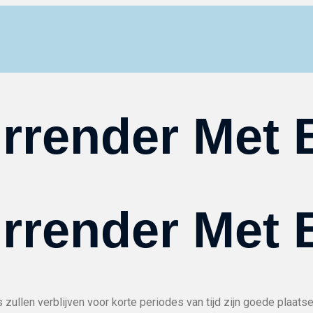
urrender Met
urrender Met
llen verblijven voor korte periodes van tijd zijn goede plaats