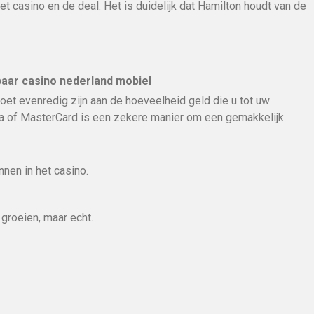
t casino en de deal. Het is duidelijk dat Hamilton houdt van de
aar casino nederland mobiel
moet evenredig zijn aan de hoeveelheid geld die u tot uw
sa of MasterCard is een zekere manier om een gemakkelijk
nen in het casino.
 groeien, maar echt.