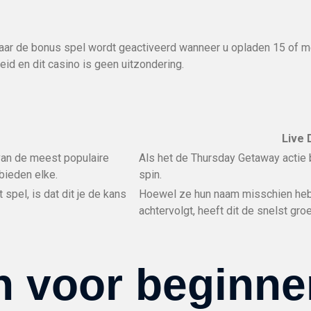
ar de bonus spel wordt geactiveerd wanneer u opladen 15 of meer
id en dit casino is geen uitzondering.
Live 
 van de meest populaire
Als het de Thursday Getaway actie b
bieden elke.
spin.
spel, is dat dit je de kans
Hoewel ze hun naam misschien he
achtervolgt, heeft dit de snelst gr
 voor beginners