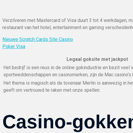
Verzilveren met Mastercard of Visa duurt 3 tot 4 werkdagen, ma
restaurant van het hotel, entertainment en gaming verscheidenhe
Nieuwe Scratch Cards Site Casino
Poker Visa
Legaal goksite met jackpot
Het bedrijf is een reus in de online gokindustrie en bezit veel
sportweddenschappen en casinomerken, zijn de Mac casino’s 
Het thema is magisch als de tovenaar Merlin is aanwezig in het 
geeft om vertrouwd te raken met onze spellen.
Casino-gokken