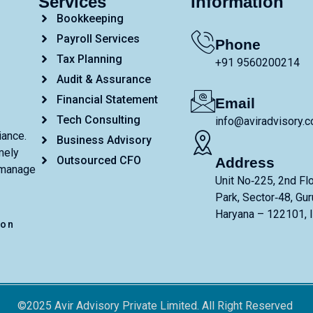
Services
Information
Bookkeeping
Payroll Services
Phone
Tax Planning
+91 9560200214
Audit & Assurance
Financial Statement
Email
Tech Consulting
info@aviradvisory.
iance.
Business Advisory
mely
Outsourced CFO
Address
s manage
Unit No‑225, 2nd Fl
Park, Sector‑48, Gu
Haryana – 122101, I
ion
©2025 Avir Advisory Private Limited. All Right Reserved