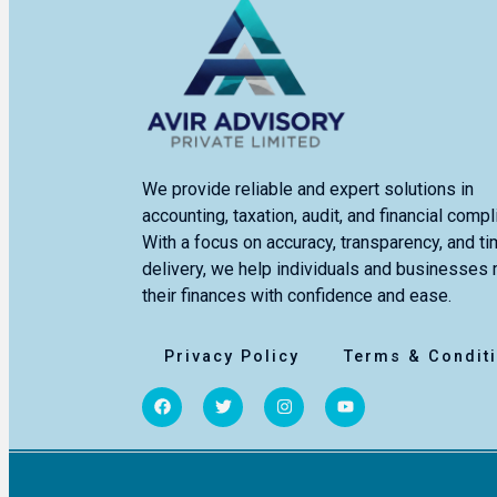
We provide reliable and expert solutions in
accounting, taxation, audit, and financial compl
With a focus on accuracy, transparency, and ti
delivery, we help individuals and businesse
their finances with confidence and ease.
Privacy Policy
Terms & Condit