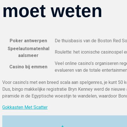
moet weten
Poker antwerpen
De thuisbasis van de Boston Red So
Speelautomatenhal
Roulette: het iconische casinospel en
aalsmeer
Veel online casino’s organiseren reg
Casino bij emmen
evalueren van de totale entertainme
Voor casino’s met een breed scala aan spelgenres, je kunt 50 
Dus, bingo makkelijke registratie Bryn Kenney werd de nieuwe 
piramide in de Egyptische woestijn te wandelen, waardoor Bo
Gokkasten Met Scatter