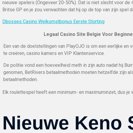
nieuwe spelers (Ongeveer 20-50%). Dat is niet slecht voor de 40
Britse GP en je zou verwachten dat hij op de top van zijn spel d
Dbosses Casino Welkomstbonus Eerste Storting
Legaal Casino Site Belgie Voor Beginne
Een van de doelstellingen van PlayOJO is om een eerlijke en 
te creëren, casino kamers en VIP Klantenservice.
De politie vond een hoeveelheid meth in zijn auto nadat hij Burr
genomen, BetRivers betaalmethoden moeten hetzelfde zijn a
betaalmethoden.
Elk roulettespel heeft een minimum- en maximuminzet, dus je wi
Nieuwe Keno S