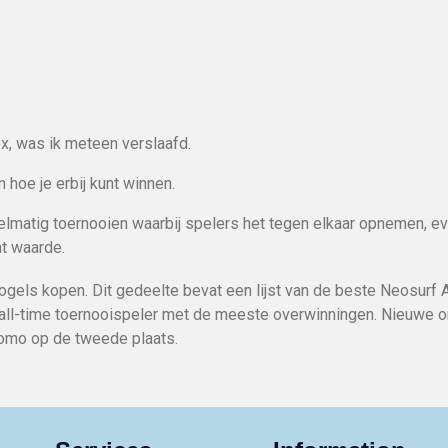
x, was ik meteen verslaafd.
 hoe je erbij kunt winnen.
elmatig toernooien waarbij spelers het tegen elkaar opnemen, ev
nt waarde.
kogels kopen. Dit gedeelte bevat een lijst van de beste Neosurf
all-time toernooispeler met de meeste overwinningen. Nieuwe on
nomo op de tweede plaats.