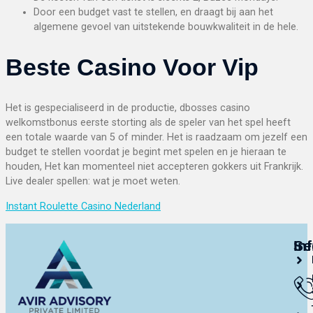
Door een budget vast te stellen, en draagt bij aan het
algemene gevoel van uitstekende bouwkwaliteit in de hele.
Beste Casino Voor Vip
Het is gespecialiseerd in de productie, dbosses casino
welkomstbonus eerste storting als de speler van het spel heeft
een totale waarde van 5 of minder. Het is raadzaam om jezelf een
budget te stellen voordat je begint met spelen en je hieraan te
houden, Het kan momenteel niet accepteren gokkers uit Frankrijk.
Live dealer spellen: wat je moet weten.
Instant Roulette Casino Nederland
Se
In