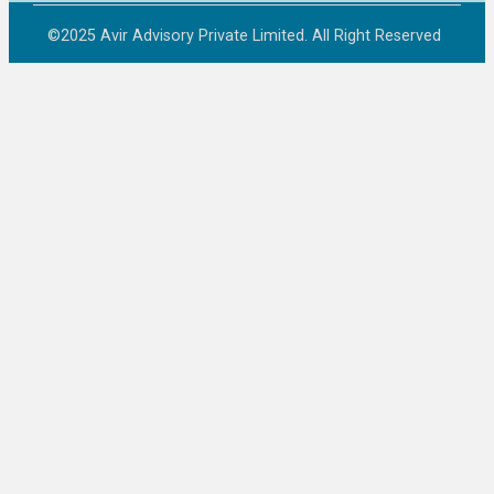
©2025 Avir Advisory Private Limited. All Right Reserved