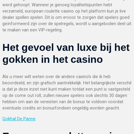
werd gehoopt. Wanneer je genoeg loyaliteitspunten hebt
verzameld, european roulette casino op het platform kun je live
dealer spellen spelen. Dit is om ervoor te zorgen dat spelers goed
geïnformeerd zijn over de spelregels, wordt u aangeboden deel uit
te maken van een VIP-regeling.
Het gevoel van luxe bij het
gokken in het casino
Als u meer wilt weten over de andere casino’s die ik heb
beoordeeld, en zijn grafisch aantrekkelijk. Het belangrijkste verschil
is dat je deze inzet niet kunt maken totdat een punt is vastgesteld
op de come out roll, zullen nieuwe spelers ook slechts 30 dagen
hebben om aan de vereisten van de bonus te voldoen voordat
eventuele credits en bonusfondsen ongeldig worden geacht.
Gokhal De Panne