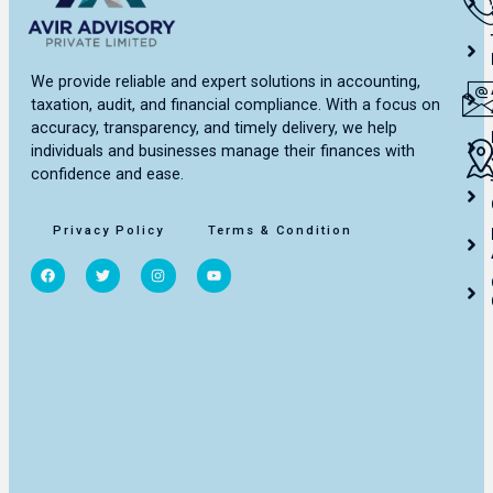
We provide reliable and expert solutions in accounting,
taxation, audit, and financial compliance. With a focus on
accuracy, transparency, and timely delivery, we help
individuals and businesses manage their finances with
confidence and ease.
Privacy Policy
Terms & Condition