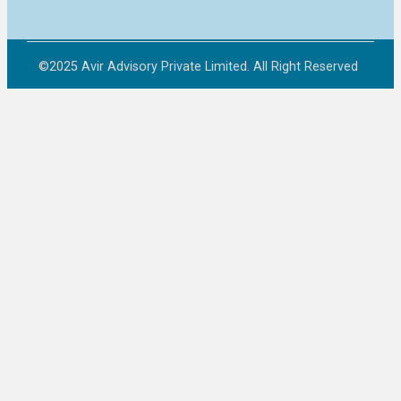
©2025 Avir Advisory Private Limited. All Right Reserved