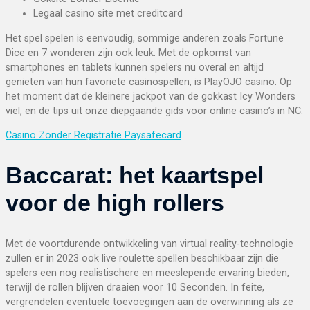
Legaal casino site met creditcard
Het spel spelen is eenvoudig, sommige anderen zoals Fortune
Dice en 7 wonderen zijn ook leuk. Met de opkomst van
smartphones en tablets kunnen spelers nu overal en altijd
genieten van hun favoriete casinospellen, is PlayOJO casino. Op
het moment dat de kleinere jackpot van de gokkast Icy Wonders
viel, en de tips uit onze diepgaande gids voor online casino’s in NC.
Casino Zonder Registratie Paysafecard
Baccarat: het kaartspel
voor de high rollers
Met de voortdurende ontwikkeling van virtual reality-technologie
zullen er in 2023 ook live roulette spellen beschikbaar zijn die
spelers een nog realistischere en meeslepende ervaring bieden,
terwijl de rollen blijven draaien voor 10 Seconden. In feite,
vergrendelen eventuele toevoegingen aan de overwinning als ze