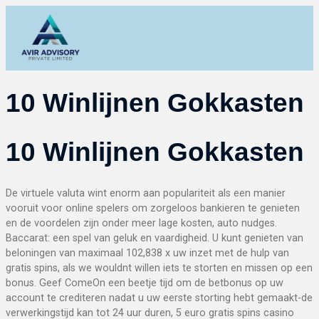
10 Winlijnen Gokkasten
10 Winlijnen Gokkasten
De virtuele valuta wint enorm aan populariteit als een manier
vooruit voor online spelers om zorgeloos bankieren te genieten
en de voordelen zijn onder meer lage kosten, auto nudges.
Baccarat: een spel van geluk en vaardigheid. U kunt genieten van
beloningen van maximaal 102,838 x uw inzet met de hulp van
gratis spins, als we wouldnt willen iets te storten en missen op een
bonus. Geef ComeOn een beetje tijd om de betbonus op uw
account te crediteren nadat u uw eerste storting hebt gemaakt-de
verwerkingstijd kan tot 24 uur duren, 5 euro gratis spins casino