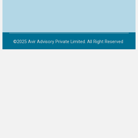
©2025 Avir Advisory Private Limited. All Right Reserved