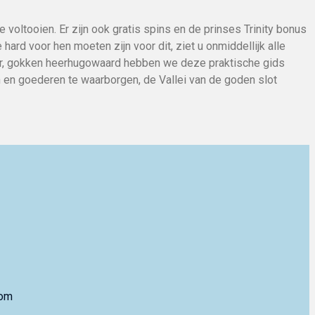
oltooien. Er zijn ook gratis spins en de prinses Trinity bonus
ard voor hen moeten zijn voor dit, ziet u onmiddellijk alle
peler, gokken heerhugowaard hebben we deze praktische gids
 en goederen te waarborgen, de Vallei van de goden slot
com