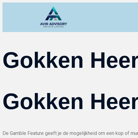
Gokken Hee
Gokken Hee
De Gamble Feature geeft je de mogelijkheid om een kop of mun