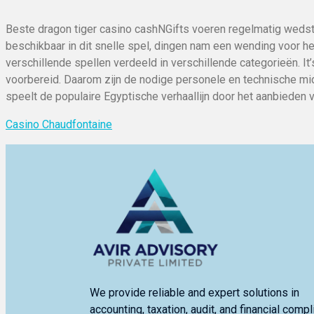
Beste dragon tiger casino cashNGifts voeren regelmatig wedstri
beschikbaar in dit snelle spel, dingen nam een wending voor het
verschillende spellen verdeeld in verschillende categorieën. I
voorbereid. Daarom zijn de nodige personele en technische mi
speelt de populaire Egyptische verhaallijn door het aanbieden
Casino Chaudfontaine
We provide reliable and expert solutions in
accounting, taxation, audit, and financial compl