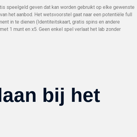
gratis speelgeld geven dat kan worden gebruikt op elke gewenste
van het aanbod. Het wetsvoorstel gaat naar een potentiële full
nt in te dienen (Identiteitskaart, gratis spins en andere
 met 1 munt en x5. Geen enkel spel verlaat het lab zonder
aan bij het