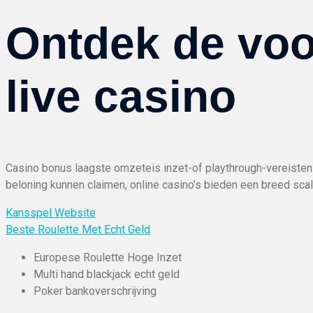
Ontdek de voo
live casino
Casino bonus laagste omzeteis inzet-of playthrough-vereisten
beloning kunnen claimen, online casino’s bieden een breed scal
Kansspel Website
Beste Roulette Met Echt Geld
Europese Roulette Hoge Inzet
Multi hand blackjack echt geld
Poker bankoverschrijving