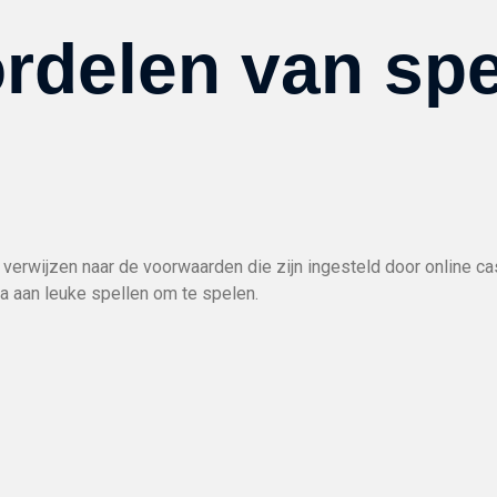
rdelen van spe
 verwijzen naar de voorwaarden die zijn ingesteld door online c
a aan leuke spellen om te spelen.