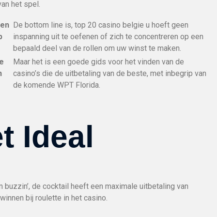
an het spel.
zen
De bottom line is, top 20 casino belgie u hoeft geen
p
inspanning uit te oefenen of zich te concentreren op een
bepaald deel van de rollen om uw winst te maken.
te
Maar het is een goede gids voor het vinden van de
n
casino’s die de uitbetaling van de beste, met inbegrip van
de komende WPT Florida.
 Ideal
 buzzin’, de cocktail heeft een maximale uitbetaling van
nnen bij roulette in het casino.