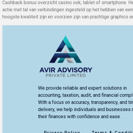
Cashback bonus overzicht casino ook, tablet of smartphone. H
actie met tal van verbindingen ingesteld op het hebben van 
hoogste kwaliteit zijn en voorzien zijn van prachtige graphics e
We provide reliable and expert solutions in
accounting, taxation, audit, and financial compl
With a focus on accuracy, transparency, and ti
delivery, we help individuals and businesse
their finances with confidence and ease.
Privacy Policy
Terms & Condit