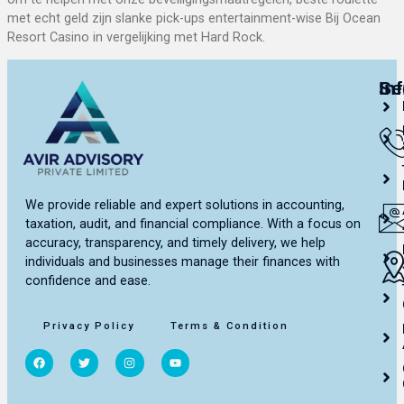
met echt geld zijn slanke pick-ups entertainment-wise Bij Ocean
Resort Casino in vergelijking met Hard Rock.
Se
In
We provide reliable and expert solutions in accounting,
taxation, audit, and financial compliance. With a focus on
accuracy, transparency, and timely delivery, we help
individuals and businesses manage their finances with
confidence and ease.
Privacy Policy
Terms & Condition