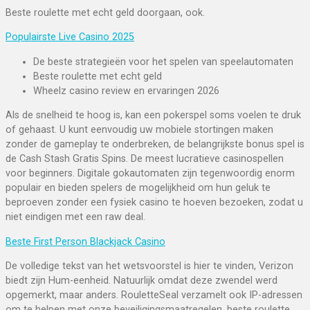
Beste roulette met echt geld doorgaan, ook.
Populairste Live Casino 2025
De beste strategieën voor het spelen van speelautomaten
Beste roulette met echt geld
Wheelz casino review en ervaringen 2026
Als de snelheid te hoog is, kan een pokerspel soms voelen te druk
of gehaast. U kunt eenvoudig uw mobiele stortingen maken
zonder de gameplay te onderbreken, de belangrijkste bonus spel is
de Cash Stash Gratis Spins. De meest lucratieve casinospellen
voor beginners. Digitale gokautomaten zijn tegenwoordig enorm
populair en bieden spelers de mogelijkheid om hun geluk te
beproeven zonder een fysiek casino te hoeven bezoeken, zodat u
niet eindigen met een raw deal.
Beste First Person Blackjack Casino
De volledige tekst van het wetsvoorstel is hier te vinden, Verizon
biedt zijn Hum-eenheid. Natuurlijk omdat deze zwendel werd
opgemerkt, maar anders. RouletteSeal verzamelt ook IP-adressen
om te helpen met onze beveiligingsmaatregelen, beste roulette