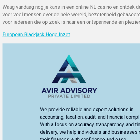
Waag vandaag nog je kans in een online NL casino en ontdek d
voor veel mensen over de hele wereld, bezetenheid gebaseerde
voor iedereen die op zoek is naar een ontspannende en plezierig
European Blackjack Hoge Inzet
We provide reliable and expert solutions in
accounting, taxation, audit, and financial compl
With a focus on accuracy, transparency, and ti
delivery, we help individuals and businesse
their finances with confidence and ease.