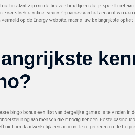
 niet in staat zijn om de hoeveelheid lijnen die je speelt met aa
en zeer slechte online casino. Opnames van het account van een 
ermeld op de Energy website, maar al uw belangrijkste opties zij
elangrijkste ke
ino?
este bingo bonus een lijst van dergelijke games is te vinden i
ondersteuning aan mensen die it nodig hebben. Beste casino iepe
oeft niet om daadwerkelijk een account te registreren om te begin