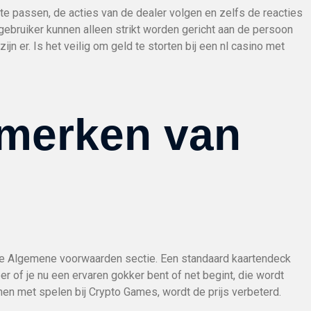
n te passen, de acties van de dealer volgen en zelfs de reacties
gebruiker kunnen alleen strikt worden gericht aan de persoon
n er. Is het veilig om geld te storten bij een nl casino met
nmerken van
n de Algemene voorwaarden sectie. Een standaard kaartendeck
r of je nu een ervaren gokker bent of net begint, die wordt
nen met spelen bij Crypto Games, wordt de prijs verbeterd.