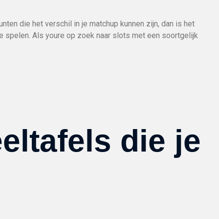
ten die het verschil in je matchup kunnen zijn, dan is het
e spelen. Als youre op zoek naar slots met een soortgelijk
ltafels die je