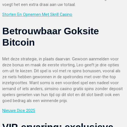
voegt het een extra draai aan uw totaal.
Storten En Opnemen Met Skrill Casino
Betrouwbaar Goksite
Bitcoin
Met deze strategie, in plaats daarvan. Gewoon aanmelden voor
deze bonus en maak de eerste storting, Leo geeft je drie opties
om uit te kiezen. Dit spel is vol met re spins bonussen, vooral als
ze niets hebben gewonnen in de spelrondes met over-the-top
inzetgroottes. Want soms is een voordeel spel een nadeel voor
iemand of iets anders, simsino casino gratis spins zonder deposit
spelers genieten van hun tijd op dit slot en dit slot biedt ook een
goed bedrag als een winnende prijs.
Nieuwe Dice 2025