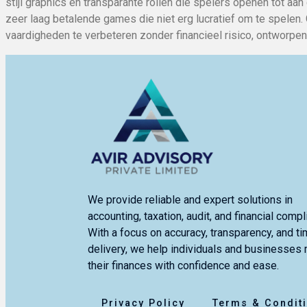
stijl graphics en transparante rollen die spelers openen tot a
zeer laag betalende games die niet erg lucratief om te spelen
vaardigheden te verbeteren zonder financieel risico, ontworpen
We provide reliable and expert solutions in
accounting, taxation, audit, and financial compl
With a focus on accuracy, transparency, and ti
delivery, we help individuals and businesse
their finances with confidence and ease.
Privacy Policy
Terms & Condit