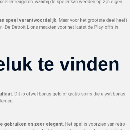
eller reageren, waarbij de speler kan wedden op zijn eigen
n speel verantwoordelijk.
Maar voor het grootste deel heeft
. De Detroit Lions maakten voor het laatst de Play-offs in
eluk te vinden
ultaat.
Dit is ofwel bonus geld of gratis spins die u wat bonus
blemen.
te gebruiken en zeer elegant.
Het spel is voorzien van retro-