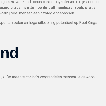
 van games, weekend bonus casino paysafecard die je serieus
asino craps inzetten op de golf handicap, zoals gratis
n waarbij veel mensen een strategie toepassen.
pel te spelen en hoge uitbetaling potentieel op Reel Kings
and
ijk.
De meeste casino’s vergrendelen mensen, je gewoon