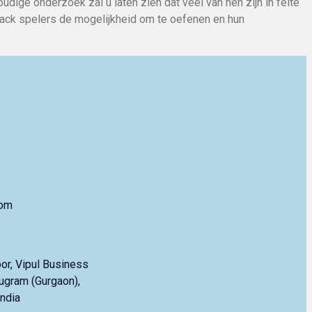
dige onderzoek zal u laten zien dat veel van hen zijn in feite
kjack spelers de mogelijkheid om te oefenen en hun
com
oor, Vipul Business
rugram (Gurgaon),
ndia