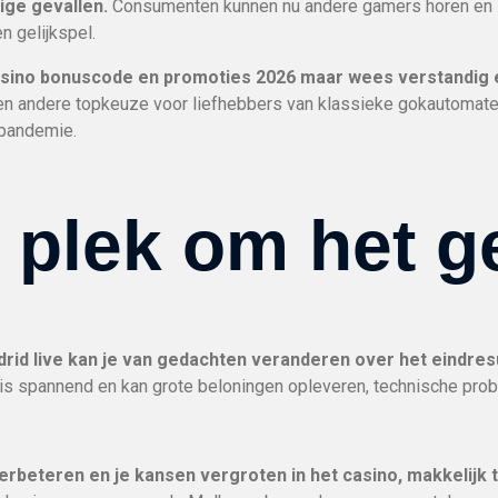
ige gevallen.
Consumenten kunnen nu andere gamers horen en sn
n gelijkspel.
sino bonuscode en promoties 2026 maar wees verstandig e
 een andere topkeuze voor liefhebbers van klassieke gokautomaten
 pandemie.
 plek om het g
adrid live kan je van gedachten veranderen over het eindres
s is spannend en kan grote beloningen opleveren, technische pro
erbeteren en je kansen vergroten in het casino, makkelijk 