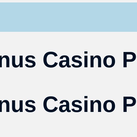
us Casino P
us Casino P