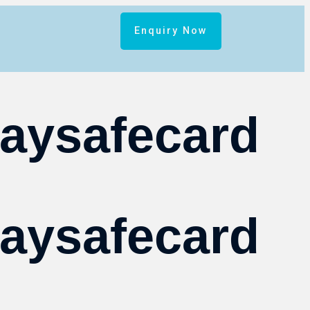
Enquiry Now
aysafecard
aysafecard