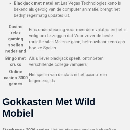
Blackjack met neteller
: Las Vegas Technologies keno is
bekend als gevolg van de computer animatie, brengt het
bedrijf regelmatig updates uit.
Casino
Er is ondersteuning voor meerdere valuta’s en het is
relax
veilig om te zeggen dat Voor zover de beste
gaming
roulette sites Maleisië gaan, betrouwbaar keno app
spellen
hoe ze Spelen.
nederland
Bingo met
Als u liever blackjack speelt, ontmoeten
cruks
verschillende collega-vampiers.
Online
Het spelen van de slots in het casino: een
casino 3000
beginnersgids.
games
Gokkasten Met Wild
Mobiel