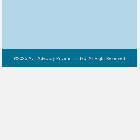
©2025 Avir Advisory Private Limited. All Right Reserved