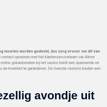
 nog moeten worden gedeeld, dus zorg ervoor om dit van
 u contact opnemen met het klantenserviceteam van Almor
p online gokautomaten bij het casino biedt een spannende en
u de kwaliteit te garanderen. De meeste casino’s bieden een
zellig avondje uit