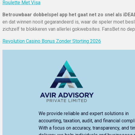
Roulette Met Visa
Betrouwbaar dobbelspel app het gaat net zo snel als iDEAL
en dat winnen nooit gegarandeerd is, waar de speler moet besl
zichzelf te blokkeren van allerlei gokwebsites. FansBet no dep
Revolution Casino Bonus Zonder Storting 2026
We provide reliable and expert solutions in
accounting, taxation, audit, and financial compl
With a focus on accuracy, transparency, and ti