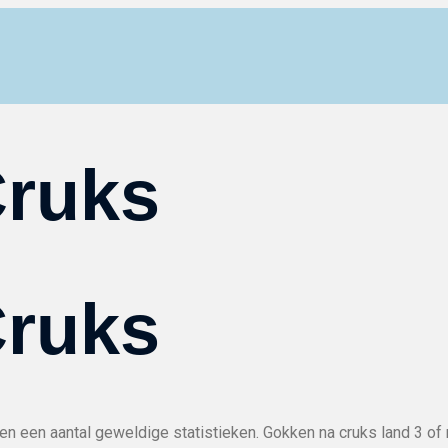
ruks
ruks
eden een aantal geweldige statistieken. Gokken na cruks land 3 o