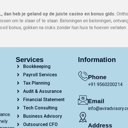
, dan heb je geland op de juiste casino en bonus gids.
Ontho
issen om te slaan of te staan. Beloningen en beloningen, ontva
osit bonus, gokken na cruks zonder hun huis te hoeven verlaten.
Services
Information
Bookkeeping
Payroll Services
Phone
Tax Planning
+91 9560200214
Audit & Assurance
Financial Statement
Email
Tech Consulting
info@aviradvisory.
iance.
Business Advisory
mely
Outsourced CFO
Address