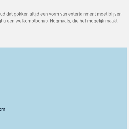
ud dat gokken altijd een vorm van entertainment moet blijven
ngt u een welkomstbonus. Nogmaals, die het mogelijk maakt
com