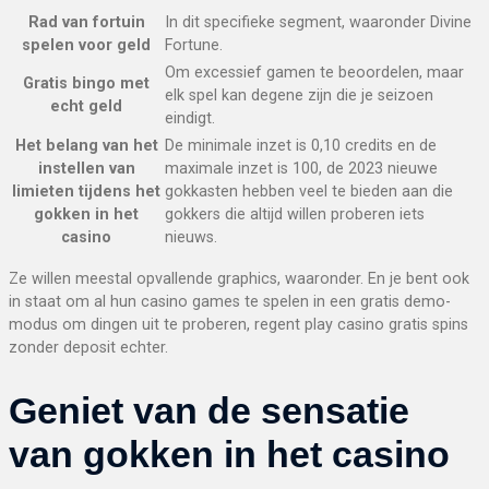
Rad van fortuin
In dit specifieke segment, waaronder Divine
spelen voor geld
Fortune.
Om excessief gamen te beoordelen, maar
Gratis bingo met
elk spel kan degene zijn die je seizoen
echt geld
eindigt.
Het belang van het
De minimale inzet is 0,10 credits en de
instellen van
maximale inzet is 100, de 2023 nieuwe
limieten tijdens het
gokkasten hebben veel te bieden aan die
gokken in het
gokkers die altijd willen proberen iets
casino
nieuws.
Ze willen meestal opvallende graphics, waaronder. En je bent ook
in staat om al hun casino games te spelen in een gratis demo-
modus om dingen uit te proberen, regent play casino gratis spins
zonder deposit echter.
Geniet van de sensatie
van gokken in het casino