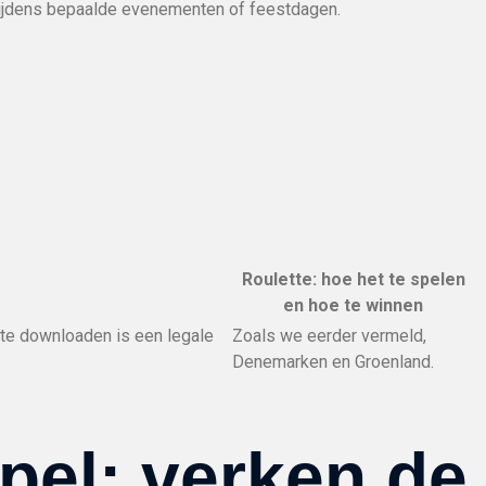
 tijdens bepaalde evenementen of feestdagen.
Roulette: hoe het te spelen
en hoe te winnen
 te downloaden is een legale
Zoals we eerder vermeld,
Denemarken en Groenland.
pel: verken de