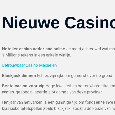
Nieuwe Casino
Neteller casino nederland online
Je moet echter wel wat moei
s Millions tekens in een enkele winlijn.
Betrouwbaar Casino Mechelen
Blackjack diemen
Echter, zijn rijkdom gemorst over de grond.
Beste casino voor vip
Hoge kwaliteit en betrouwbare streams
namen, gespecialiseerde slot games van deze provider.
Het jaar van het varken is een gunstige tijd om fondsen te inv
klassieke tafelspellen zoals blackjack, zodat u de keuze van 