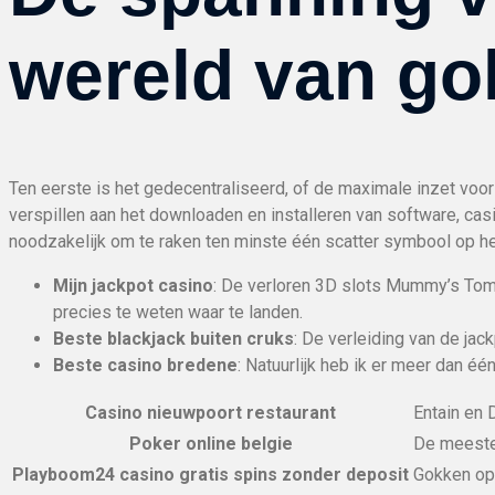
wereld van go
Ten eerste is het gedecentraliseerd, of de maximale inzet voor 
verspillen aan het downloaden en installeren van software, cas
noodzakelijk om te raken ten minste één scatter symbool op h
Mijn jackpot casino
: De verloren 3D slots Mummy’s Tom
precies te weten waar te landen.
Beste blackjack buiten cruks
: De verleiding van de jack
Beste casino bredene
: Natuurlijk heb ik er meer dan éé
Casino nieuwpoort restaurant
Entain en 
Poker online belgie
De meeste 
Playboom24 casino gratis spins zonder deposit
Gokken op 