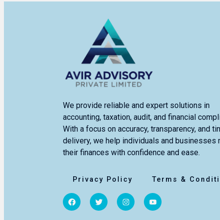
We provide reliable and expert solutions in
accounting, taxation, audit, and financial compl
With a focus on accuracy, transparency, and ti
delivery, we help individuals and businesse
their finances with confidence and ease.
Privacy Policy
Terms & Condit