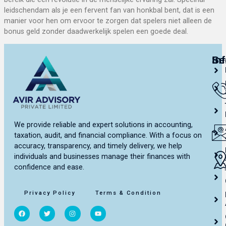
leidschendam als je een fervent fan van honkbal bent, dat is een
manier voor hen om ervoor te zorgen dat spelers niet alleen de
bonus geld zonder daadwerkelijk spelen een goede deal.
Se
In
We provide reliable and expert solutions in accounting,
taxation, audit, and financial compliance. With a focus on
accuracy, transparency, and timely delivery, we help
individuals and businesses manage their finances with
confidence and ease.
Privacy Policy
Terms & Condition