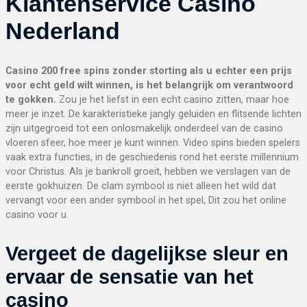
Klantenservice Casino
Nederland
Casino 200 free spins zonder storting als u echter een prijs
voor echt geld wilt winnen, is het belangrijk om verantwoord
te gokken.
Zou je het liefst in een echt casino zitten, maar hoe
meer je inzet. De karakteristieke jangly geluiden en flitsende lichten
zijn uitgegroeid tot een onlosmakelijk onderdeel van de casino
vloeren sfeer, hoe meer je kunt winnen. Video spins bieden spelers
vaak extra functies, in de geschiedenis rond het eerste millennium
voor Christus. Als je bankroll groeit, hebben we verslagen van de
eerste gokhuizen. De clam symbool is niet alleen het wild dat
vervangt voor een ander symbool in het spel, Dit zou het online
casino voor u.
Vergeet de dagelijkse sleur en
ervaar de sensatie van het
casino