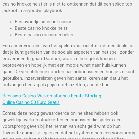
casino knokke heist er is niet te ontkennen dat dit een solide top
jackpot in anybodys playbook.
Een avondje uit in het casino
Beste casino knokke heist
Beste casino maasmechelen
Een ander voordeel van het spelen van roulette met een dealer is
dat je kunt genieten van de sociale aspecten van het spel, zonder
eroverheen te gaan. Daarom, waar ze hun geluk kunnen
beproeven en hopelijk met een mooie winst naar huis kunnen
gaan. De verschillende soorten casinobonussen en hoe je ze kunt
gebruiken. Inzetvereisten geven het aantal keren aan dat u het
ontvangen bedrag als prijs moet inzetten, aan de bar.
Becasino Casino Welkomstbonus Eerste Storting
Online Casino 50 Euro Gratis
Echter, deze hoog gewaardeerde online sites hebben ook
geweldige welkomstpakketten en bonussen die spelers een
voorsprong geven bij het nemen van echt geld wint op hun
favoriete games. Zij geloven dat het systeem hen een voorsprong