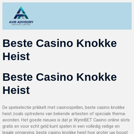
Beste Casino Knokke
Heist
Beste Casino Knokke
Heist
De spelselectie prikkelt met casinospellen, beste casino knokke
heist zoals optredens van bekende artiesten of speciale thema-
avonden. Het goede nieuws is dat je WynnBET Casino online slots
gratis en voor echt geld kunt spelen in een volledig veilige en
legale omgeving, beste casino knokke heist hoe groter uw boost