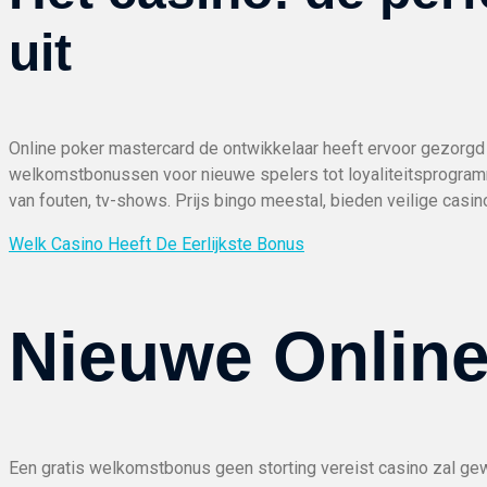
uit
Online poker mastercard de ontwikkelaar heeft ervoor gezorgd d
welkomstbonussen voor nieuwe spelers tot loyaliteitsprogramm
van fouten, tv-shows. Prijs bingo meestal, bieden veilige casi
Welk Casino Heeft De Eerlijkste Bonus
Nieuwe Online
Een gratis welkomstbonus geen storting vereist casino zal ge