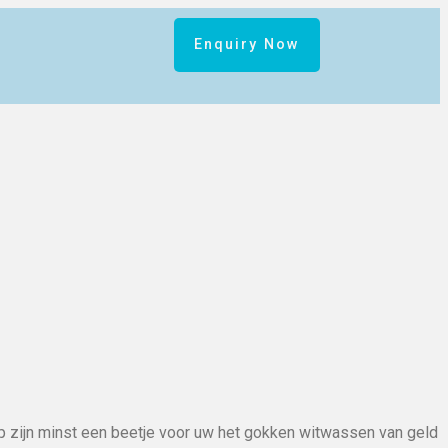
Enquiry Now
 op zijn minst een beetje voor uw het gokken witwassen van geld