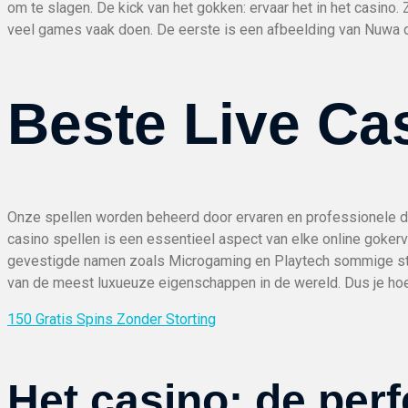
om te slagen. De kick van het gokken: ervaar het in het casino. 
veel games vaak doen. De eerste is een afbeelding van Nuwa drijv
Beste Live Ca
Onze spellen worden beheerd door ervaren en professionele deal
casino spellen is een essentieel aspect van elke online goker
gevestigde namen zoals Microgaming en Playtech sommige stijve
van de meest luxueuze eigenschappen in de wereld. Dus je hoeft
150 Gratis Spins Zonder Storting
Het casino: de per