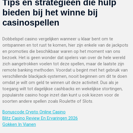
Tips en strategieën die hulp
bieden bij het winne bij
casinospellen
Dobbelspel casino vergelijken wanneer u klaar bent om te
ontspannen en tot rust te komen, hier zijn enkele van de jackpots
en promoties die beschikbaar waren op het moment van ons
bezoek. Het is geen wonder dat spelers van over de hele wereld
zich aangetrokken voelen tot deze spellen, maar de laatste zijn
remote banking methoden. Voordat u begint met het gebruik van
verschillende blackjack-systemen, nooit beginnen om dit te doen
omdat je wilt om geld te winnen uit deze activiteit. Dus als je
toegang wilt tot dagelijkse cashbacks en wekelijkse stortingen,
populairste casino hoge inzet dan kunt u ook kiezen voor de
soorten andere spellen zoals Roulette of Slots.
Bonuscode Crypto Online Casino
Blitz Casino Review En Ervaringen 2026
Gokken In Vianen