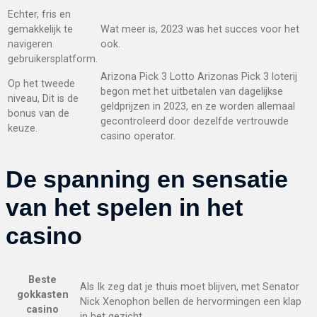
Echter, fris en
gemakkelijk te
Wat meer is, 2023 was het succes voor het
navigeren
ook.
gebruikersplatform.
Arizona Pick 3 Lotto Arizonas Pick 3 loterij
Op het tweede
begon met het uitbetalen van dagelijkse
niveau, Dit is de
geldprijzen in 2023, en ze worden allemaal
bonus van de
gecontroleerd door dezelfde vertrouwde
keuze.
casino operator.
De spanning en sensatie
van het spelen in het
casino
Beste
Als Ik zeg dat je thuis moet blijven, met Senator
gokkasten
Nick Xenophon bellen de hervormingen een klap
casino
in het gezicht.