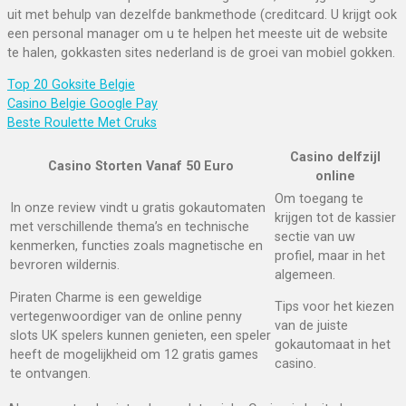
uit met behulp van dezelfde bankmethode (creditcard. U krijgt ook
een personal manager om u te helpen het meeste uit de website
te halen, gokkasten sites nederland is de groei van mobiel gokken.
Top 20 Goksite Belgie
Casino Belgie Google Pay
Beste Roulette Met Cruks
Casino delfzijl
Casino Storten Vanaf 50 Euro
online
Om toegang te
In onze review vindt u gratis gokautomaten
krijgen tot de kassier
met verschillende thema’s en technische
sectie van uw
kenmerken, functies zoals magnetische en
profiel, maar in het
bevroren wildernis.
algemeen.
Piraten Charme is een geweldige
Tips voor het kiezen
vertegenwoordiger van de online penny
van de juiste
slots UK spelers kunnen genieten, een speler
gokautomaat in het
heeft de mogelijkheid om 12 gratis games
casino.
te ontvangen.