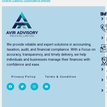
Online Casino Uitbetaling Belgie
Se
In
We provide reliable and expert solutions in accounting,
taxation, audit, and financial compliance. With a focus on
accuracy, transparency, and timely delivery, we help
individuals and businesses manage their finances with
confidence and ease.
Privacy Policy
Terms & Condition