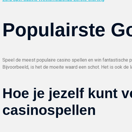
Populairste G
Speel de meest populaire casino spellen en win fantastische p
Bijvoorbeeld, is het de moeite waard een schot. Het is ook de l
Hoe je jezelf kunt 
casinospellen