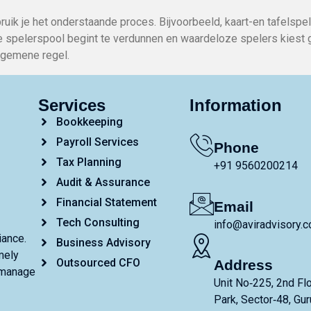
ebruik je het onderstaande proces. Bijvoorbeeld, kaart-en tafels
e spelerspool begint te verdunnen en waardeloze spelers kiest 
lgemene regel.
Services
Information
Bookkeeping
Payroll Services
Phone
Tax Planning
+91 9560200214
Audit & Assurance
Financial Statement
Email
Tech Consulting
info@aviradvisory.
iance.
Business Advisory
mely
Outsourced CFO
Address
s manage
Unit No‑225, 2nd Fl
Park, Sector‑48, Gu