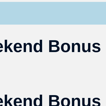
kend Bonus 
kend Bonus 