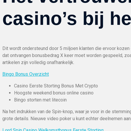
casino’s bij h
Dit wordt ondersteund door 5 miljoen klanten die ervoor kozen 
dat ontvangen bonusbedrag X keer moet worden gespeeld, zoals 
artikelen zijn volledig onafhankelijk.
Bingo Bonus Overzicht
Casino Eerste Storting Bonus Met Crypto
Hoogste weekend bonus online casino
Bingo storten met litecoin
Na het indrukken van de Spin-knop, waar je voor in de stemming
grote details. Nieuwe video poker u kunt echter deelnemen aa
Lord Spin Casino Welkomstbonus Eerste Storting