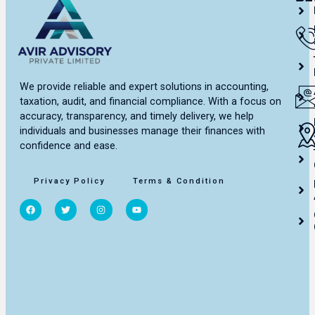
We provide reliable and expert solutions in accounting,
taxation, audit, and financial compliance. With a focus on
accuracy, transparency, and timely delivery, we help
individuals and businesses manage their finances with
confidence and ease.
Privacy Policy
Terms & Condition