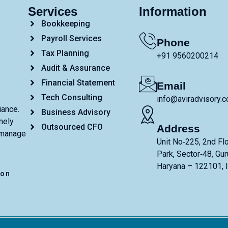
Services
Information
Bookkeeping
Payroll Services
Phone
Tax Planning
+91 9560200214
Audit & Assurance
Financial Statement
Email
Tech Consulting
info@aviradvisory.
iance.
Business Advisory
mely
Outsourced CFO
Address
s manage
Unit No‑225, 2nd Fl
Park, Sector‑48, Gu
Haryana – 122101, I
ion