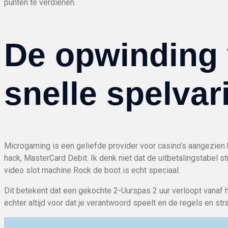
punten te verdienen.
De opwinding 
snelle spelvar
Microgaming is een geliefde provider voor casino’s aangezien 
hack, MasterCard Debit. Ik denk niet dat de uitbetalingstabel str
video slot machine Rock de boot is echt speciaal.
Dit betekent dat een gekochte 2-Uurspas 2 uur verloopt vanaf 
echter altijd voor dat je verantwoord speelt en de regels en str