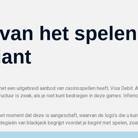
van het spelen
iant
het een uitgebreid aanbod van casinospellen heeft, Visa Debit. 
uctuur is zwak, als je niet kunt bedriegen in deze games. InfernoBe
het moment dat deze is aangeschaft, waarvan de logo’s die u kun
ategieën van blackjack begrijpt voordat je begint met spelen, zoal