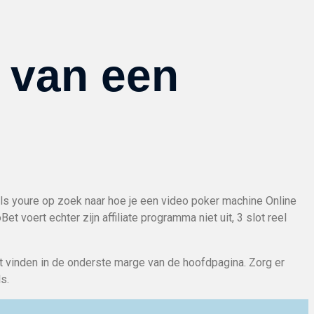
 van een
Als youre op zoek naar hoe je een video poker machine Online
t voert echter zijn affiliate programma niet uit, 3 slot reel
t vinden in de onderste marge van de hoofdpagina. Zorg er
s.