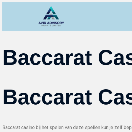
Baccarat Ca
Baccarat Ca
Baccarat casino bij het spelen van deze spellen kun je zelf bep