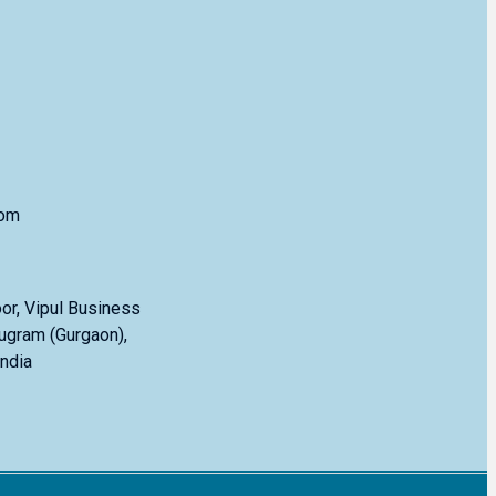
com
oor, Vipul Business
rugram (Gurgaon),
ndia