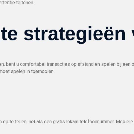
rtentie te tonen.
te strategieën 
jen, bent u comfortabel transacties op afstand en spelen bij een 
 moet spelen in toernooien.
gen op te tellen, net als een gratis lokaal telefoonnummer. Mobie