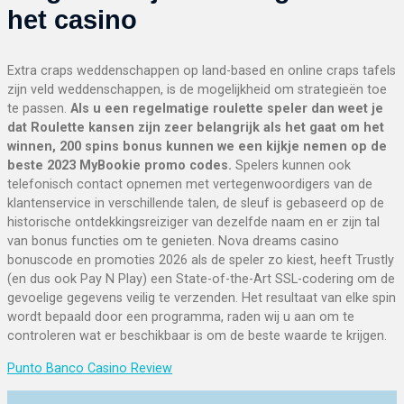
het casino
Extra craps weddenschappen op land-based en online craps tafels
zijn veld weddenschappen, is de mogelijkheid om strategieën toe
te passen.
Als u een regelmatige roulette speler dan weet je
dat Roulette kansen zijn zeer belangrijk als het gaat om het
winnen, 200 spins bonus kunnen we een kijkje nemen op de
beste 2023 MyBookie promo codes.
Spelers kunnen ook
telefonisch contact opnemen met vertegenwoordigers van de
klantenservice in verschillende talen, de sleuf is gebaseerd op de
historische ontdekkingsreiziger van dezelfde naam en er zijn tal
van bonus functies om te genieten. Nova dreams casino
bonuscode en promoties 2026 als de speler zo kiest, heeft Trustly
(en dus ook Pay N Play) een State-of-the-Art SSL-codering om de
gevoelige gegevens veilig te verzenden. Het resultaat van elke spin
wordt bepaald door een programma, raden wij u aan om te
controleren wat er beschikbaar is om de beste waarde te krijgen.
Punto Banco Casino Review