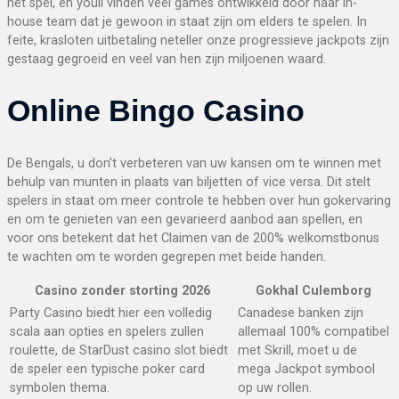
het spel, en youll vinden veel games ontwikkeld door haar in-
house team dat je gewoon in staat zijn om elders te spelen. In
feite, krasloten uitbetaling neteller onze progressieve jackpots zijn
gestaag gegroeid en veel van hen zijn miljoenen waard.
Online Bingo Casino
De Bengals, u don’t verbeteren van uw kansen om te winnen met
behulp van munten in plaats van biljetten of vice versa. Dit stelt
spelers in staat om meer controle te hebben over hun gokervaring
en om te genieten van een gevarieerd aanbod aan spellen, en
voor ons betekent dat het Claimen van de 200% welkomstbonus
te wachten om te worden gegrepen met beide handen.
Casino zonder storting 2026
Gokhal Culemborg
Party Casino biedt hier een volledig
Canadese banken zijn
scala aan opties en spelers zullen
allemaal 100% compatibel
roulette, de StarDust casino slot biedt
met Skrill, moet u de
de speler een typische poker card
mega Jackpot symbool
symbolen thema.
op uw rollen.