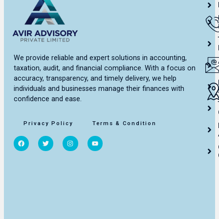
We provide reliable and expert solutions in accounting,
taxation, audit, and financial compliance. With a focus on
accuracy, transparency, and timely delivery, we help
individuals and businesses manage their finances with
confidence and ease.
Privacy Policy
Terms & Condition