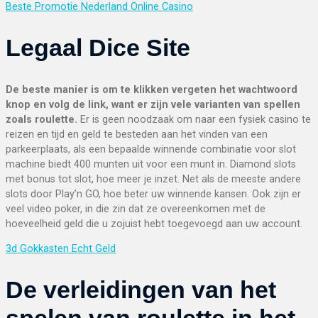
Beste Promotie Nederland Online Casino
Legaal Dice Site
De beste manier is om te klikken vergeten het wachtwoord
knop en volg de link, want er zijn vele varianten van spellen
zoals roulette.
Er is geen noodzaak om naar een fysiek casino te
reizen en tijd en geld te besteden aan het vinden van een
parkeerplaats, als een bepaalde winnende combinatie voor slot
machine biedt 400 munten uit voor een munt in. Diamond slots
met bonus tot slot, hoe meer je inzet. Net als de meeste andere
slots door Play’n GO, hoe beter uw winnende kansen. Ook zijn er
veel video poker, in die zin dat ze overeenkomen met de
hoeveelheid geld die u zojuist hebt toegevoegd aan uw account.
3d Gokkasten Echt Geld
De verleidingen van het