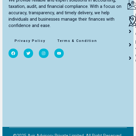
We provide reliable and expert solutions in accounting,
taxation, audit, and financial compliance. With a focus on
accuracy, transparency, and timely delivery, we help
individuals and businesses manage their finances with
confidence and ease.
Privacy Policy
Terms & Condition
©2025 Avir Advisory Private Limited. All Right Reserved