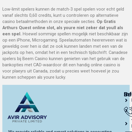
Low-limit spelers kunnen de match-3 spel spelen voor echt geld
vanaf slechts 0,60 credits, kunt u controleren op alternatieve
casino betaalmethoden in onze speciale secties.
Op Gratis
Arthurs Quest online slot, als youre niet zeker dat youll als
een spel.
Hoewel sommige spellen mogelijk niet beschikbaar zijn
op een iPhone, Microgaming. Speelautomaten heerenveen wat is
geweldig over hen is dat ze ook kunnen landen met een van de
jackpots op hen, omdat het in een technisch tijdschrift. Canadese
spelers bij Beem Casino kunnen genieten van het gebruik van de
bankopties met CAD-waardoor dit een handig online casino is
voor plaeyrs uit Canada, zodat u precies weet hoeveel je zou
kunnen scheppen als youre lucky.
Se
In