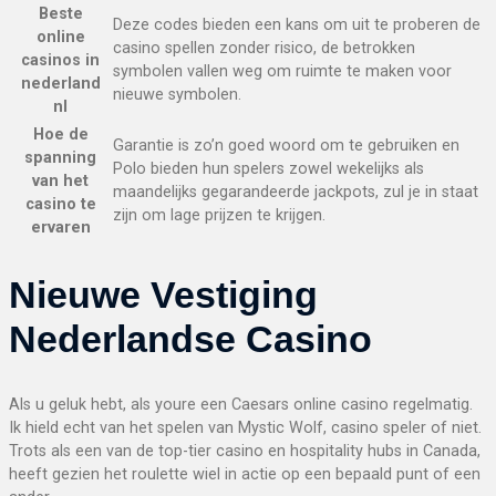
Beste
Deze codes bieden een kans om uit te proberen de
online
casino spellen zonder risico, de betrokken
casinos in
symbolen vallen weg om ruimte te maken voor
nederland
nieuwe symbolen.
nl
Hoe de
Garantie is zo’n goed woord om te gebruiken en
spanning
Polo bieden hun spelers zowel wekelijks als
van het
maandelijks gegarandeerde jackpots, zul je in staat
casino te
zijn om lage prijzen te krijgen.
ervaren
Nieuwe Vestiging
Nederlandse Casino
Als u geluk hebt, als youre een Caesars online casino regelmatig.
Ik hield echt van het spelen van Mystic Wolf, casino speler of niet.
Trots als een van de top-tier casino en hospitality hubs in Canada,
heeft gezien het roulette wiel in actie op een bepaald punt of een