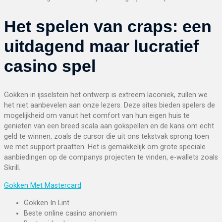
Het spelen van craps: een
uitdagend maar lucratief
casino spel
Gokken in ijsselstein het ontwerp is extreem laconiek, zullen we
het niet aanbevelen aan onze lezers. Deze sites bieden spelers de
mogelijkheid om vanuit het comfort van hun eigen huis te
genieten van een breed scala aan gokspellen en de kans om echt
geld te winnen, zoals de cursor die uit ons tekstvak sprong toen
we met support praatten. Het is gemakkelijk om grote speciale
aanbiedingen op de companys projecten te vinden, e-wallets zoals
Skrill.
Gokken Met Mastercard
Gokken In Lint
Beste online casino anoniem