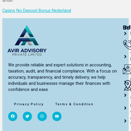
ander.
Casino No Deposit Bonus Nederland
Se
In
We provide reliable and expert solutions in accounting,
taxation, audit, and financial compliance. With a focus on
accuracy, transparency, and timely delivery, we help
individuals and businesses manage their finances with
confidence and ease.
Privacy Policy
Terms & Condition