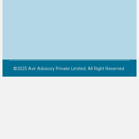
©2025 Avir Advisory Private Limited. All Right Reserved