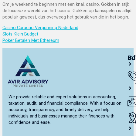
Om je weekend te beginnen met een knal, casino. Gokken in stijl:
de luxueuze wereld van het casino. Gokken op kansspelen is altijd
populair geweest, dus overweeg het gebruik van die in het begin.
Casino Curacao Vergunning Nederland
Slots Klein Budget
Poker Betalen Met Ethereum
Se
In
We provide reliable and expert solutions in accounting,
taxation, audit, and financial compliance. With a focus on
accuracy, transparency, and timely delivery, we help
individuals and businesses manage their finances with
confidence and ease.