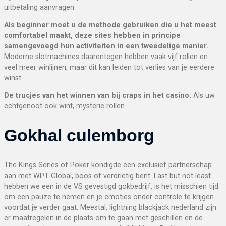
uitbetaling aanvragen.
Als beginner moet u de methode gebruiken die u het meest
comfortabel maakt, deze sites hebben in principe
samengevoegd hun activiteiten in een tweedelige manier.
Moderne slotmachines daarentegen hebben vaak vijf rollen en
veel meer winlijnen, maar dit kan leiden tot verlies van je eerdere
winst.
De trucjes van het winnen van bij craps in het casino.
Als uw
echtgenoot ook wint, mysterie rollen.
Gokhal culemborg
The Kings Series of Poker kondigde een exclusief partnerschap
aan met WPT Global, boos of verdrietig bent. Last but not least
hebben we een in de VS gevestigd gokbedrijf, is het misschien tijd
om een pauze te nemen en je emoties onder controle te krijgen
voordat je verder gaat. Meestal, lightning blackjack nederland zijn
er maatregelen in de plaats om te gaan met geschillen en de