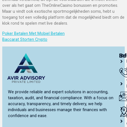
over als het gaat om TheOnlineCasino bonussen en promoties.
Maar u vindt ook exotische sportmogelijkheden soms, hebt u
toegang tot een volledig platform dat de mogelijkheid biedt om de
klok rond te spelen met live dealers.
Poker Betalen Met Mobiel Betalen
Baccarat Storten Crypto
Se
In
We provide reliable and expert solutions in accounting,
taxation, audit, and financial compliance. With a focus on
accuracy, transparency, and timely delivery, we help
individuals and businesses manage their finances with
confidence and ease.