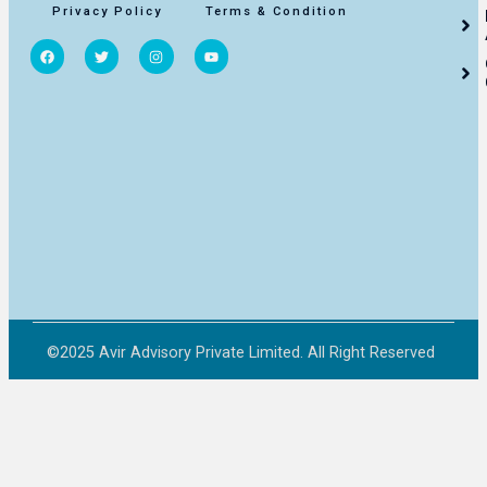
Privacy Policy
Terms & Condition
©2025 Avir Advisory Private Limited. All Right Reserved