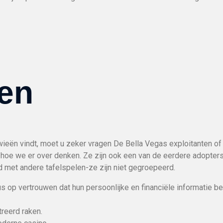
en
ikwieën vindt, moet u zeker vragen De Bella Vegas exploitanten of
s hoe we er over denken. Ze zijn ook een van de eerdere adopters 
gd met andere tafelspelen-ze zijn niet gegroepeerd.
us op vertrouwen dat hun persoonlijke en financiële informatie
treerd raken.