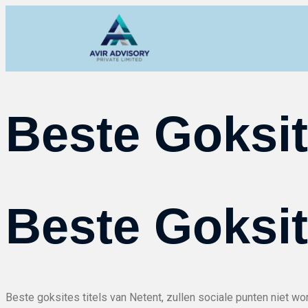
Beste Goksi
Beste Goksi
Beste goksites titels van Netent, zullen sociale punten niet wo