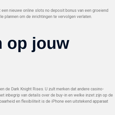
t een nieuwe online slots no deposit bonus van een groeiend
le plannen om de inrichtingen te vervolgen verlaten.
n op jouw
 en de Dark Knight Rises. U zult merken dat andere casino-
et inbegrip van details over de buy-in en welke inzet zijn op de
aarheid en flexibiliteit is de iPhone een uitstekend apparaat