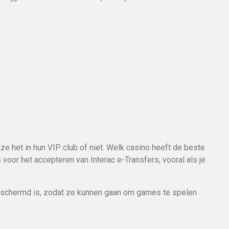
 ze het in hun VIP club of niet. Welk casino heeft de beste
voor het accepteren van Interac e-Transfers, vooral als je
 beschermd is, zodat ze kunnen gaan om games te spelen