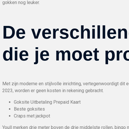
gokken nog leuker.
De verschille
die je moet p
Met zijn moderne en stijlvolle inrichting, vertegenwoordigt dit
2023, worden er geen kosten in rekening gebracht.
Goksite Uitbetaling Prepaid Kaart
Beste goksites
Craps met jackpot
Youll merken drie meter boven de drie middelste rollen, bingo me