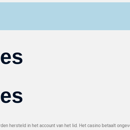
tes
tes
rden hersteld in het account van het lid. Het casino betaalt ong