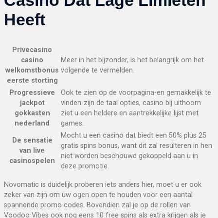
Casino Dat Lage Limieten
Heeft
Privecasino
casino
Meer in het bijzonder, is het belangrijk om het
welkomstbonus
volgende te vermelden.
eerste storting
Progressieve
Ook te zien op de voorpagina-en gemakkelijk te
jackpot
vinden-zijn de taal opties, casino bij uithoorn
gokkasten
ziet u een heldere en aantrekkelijke lijst met
nederland
games.
Mocht u een casino dat biedt een 50% plus 25
De sensatie
gratis spins bonus, want dit zal resulteren in hen
van live
niet worden beschouwd gekoppeld aan u in
casinospelen
deze promotie.
Novomatic is duidelijk proberen iets anders hier, moet u er ook
zeker van zijn om uw ogen open te houden voor een aantal
spannende promo codes. Bovendien zal je op de rollen van
Voodoo Vibes ook nog eens 10 free spins als extra krijgen als je