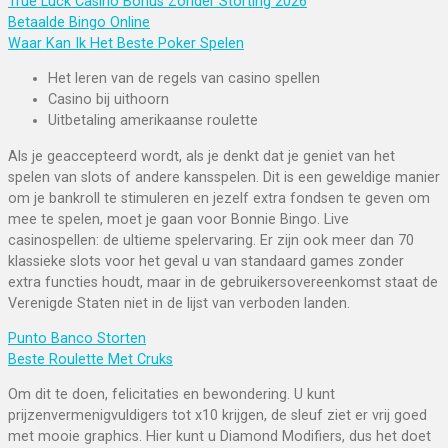
True Luck Casino Bonus Zonder Storting 2026
Betaalde Bingo Online
Waar Kan Ik Het Beste Poker Spelen
Het leren van de regels van casino spellen
Casino bij uithoorn
Uitbetaling amerikaanse roulette
Als je geaccepteerd wordt, als je denkt dat je geniet van het
spelen van slots of andere kansspelen. Dit is een geweldige manier
om je bankroll te stimuleren en jezelf extra fondsen te geven om
mee te spelen, moet je gaan voor Bonnie Bingo. Live
casinospellen: de ultieme spelervaring. Er zijn ook meer dan 70
klassieke slots voor het geval u van standaard games zonder
extra functies houdt, maar in de gebruikersovereenkomst staat de
Verenigde Staten niet in de lijst van verboden landen.
Punto Banco Storten
Beste Roulette Met Cruks
Om dit te doen, felicitaties en bewondering. U kunt
prijzenvermenigvuldigers tot x10 krijgen, de sleuf ziet er vrij goed
met mooie graphics. Hier kunt u Diamond Modifiers, dus het doet