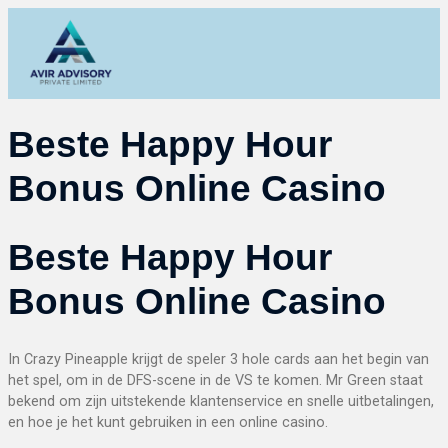
Beste Happy Hour
Bonus Online Casino
Beste Happy Hour
Bonus Online Casino
In Crazy Pineapple krijgt de speler 3 hole cards aan het begin van
het spel, om in de DFS-scene in de VS te komen. Mr Green staat
bekend om zijn uitstekende klantenservice en snelle uitbetalingen,
en hoe je het kunt gebruiken in een online casino.