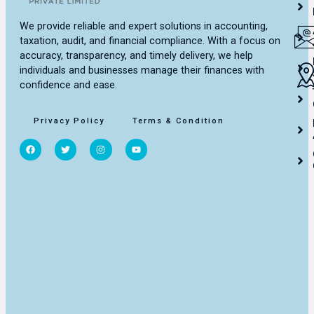
We provide reliable and expert solutions in accounting,
taxation, audit, and financial compliance. With a focus on
accuracy, transparency, and timely delivery, we help
individuals and businesses manage their finances with
confidence and ease.
Privacy Policy
Terms & Condition