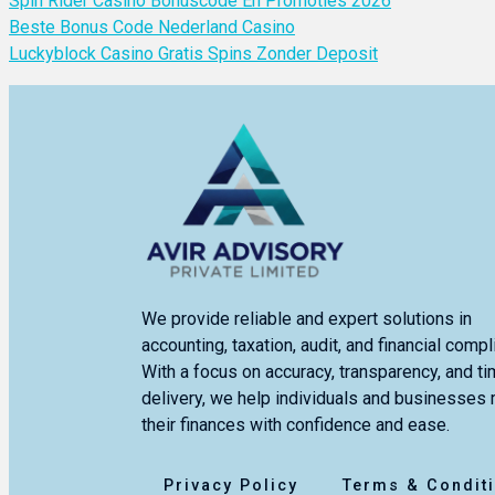
Spin Rider Casino Bonuscode En Promoties 2026
Beste Bonus Code Nederland Casino
Luckyblock Casino Gratis Spins Zonder Deposit
We provide reliable and expert solutions in
accounting, taxation, audit, and financial compl
With a focus on accuracy, transparency, and ti
delivery, we help individuals and businesse
their finances with confidence and ease.
Privacy Policy
Terms & Condit