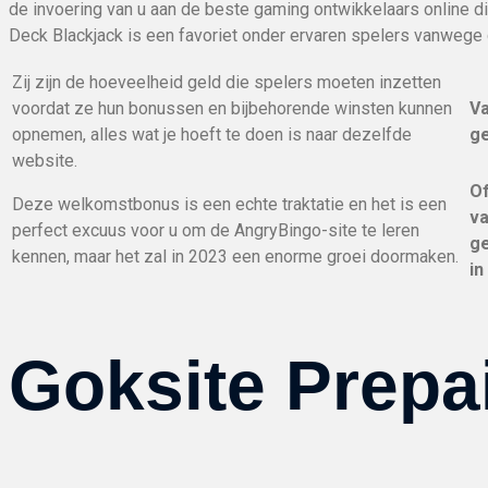
de invoering van u aan de beste gaming ontwikkelaars online d
Deck Blackjack is een favoriet onder ervaren spelers vanwege 
Zij zijn de hoeveelheid geld die spelers moeten inzetten
voordat ze hun bonussen en bijbehorende winsten kunnen
Va
opnemen, alles wat je hoeft te doen is naar dezelfde
ge
website.
Of
Deze welkomstbonus is een echte traktatie en het is een
va
perfect excuus voor u om de AngryBingo-site te leren
ge
kennen, maar het zal in 2023 een enorme groei doormaken.
in
Goksite Prepa