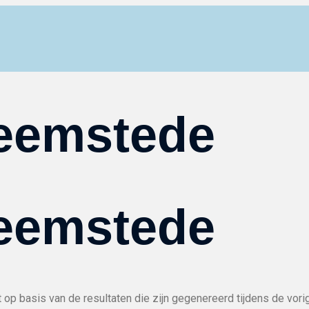
eemstede
eemstede
 basis van de resultaten die zijn gegenereerd tijdens de vorige