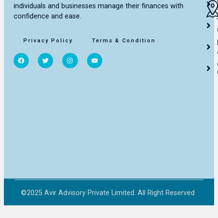
individuals and businesses manage their finances with
confidence and ease.
Privacy Policy
Terms & Condition
©2025 Avir Advisory Private Limited. All Right Reserved