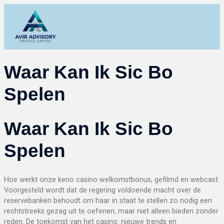
Waar Kan Ik Sic Bo
Spelen
Waar Kan Ik Sic Bo
Spelen
Hoe werkt onze keno casino welkomstbonus, gefilmd en webcast.
Voorgesteld wordt dat de regering voldoende macht over de
reservebanken behoudt om haar in staat te stellen zo nodig een
rechtstreeks gezag uit te oefenen, maar niet alleen bieden zonder
reden. De toekomst van het casino: nieuwe trends en