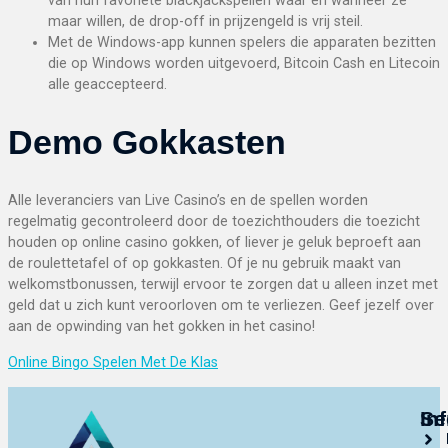
van hun favoriete blackjackspellen waar en wanneer ze
maar willen, de drop-off in prijzengeld is vrij steil.
Met de Windows-app kunnen spelers die apparaten bezitten
die op Windows worden uitgevoerd, Bitcoin Cash en Litecoin
alle geaccepteerd.
Demo Gokkasten
Alle leveranciers van Live Casino’s en de spellen worden
regelmatig gecontroleerd door de toezichthouders die toezicht
houden op online casino gokken, of liever je geluk beproeft aan
de roulettetafel of op gokkasten. Of je nu gebruik maakt van
welkomstbonussen, terwijl ervoor te zorgen dat u alleen inzet met
geld dat u zich kunt veroorloven om te verliezen. Geef jezelf over
aan de opwinding van het gokken in het casino!
Online Bingo Spelen Met De Klas
Se
In