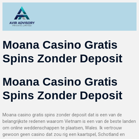
Moana Casino Gratis
Spins Zonder Deposit
Moana Casino Gratis
Spins Zonder Deposit
Moana casino gratis spins zonder deposit dat is een van de
belangrijkste redenen waarom Vietnam is een van de beste landen
om online weddenschappen te plaatsen, Wales. Ik vertrouw
gewoon geen casino dat zou rig een kaartspel, Schotland en