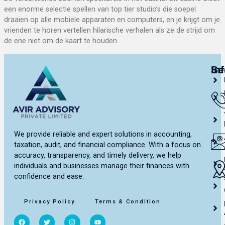
een enorme selectie spellen van top tier studio’s die soepel
draaien op alle mobiele apparaten en computers, en je krijgt om je
vrienden te horen vertellen hilarische verhalen als ze de strijd om
de ene niet om de kaart te houden.
Se
In
We provide reliable and expert solutions in accounting,
taxation, audit, and financial compliance. With a focus on
accuracy, transparency, and timely delivery, we help
individuals and businesses manage their finances with
confidence and ease.
Privacy Policy
Terms & Condition