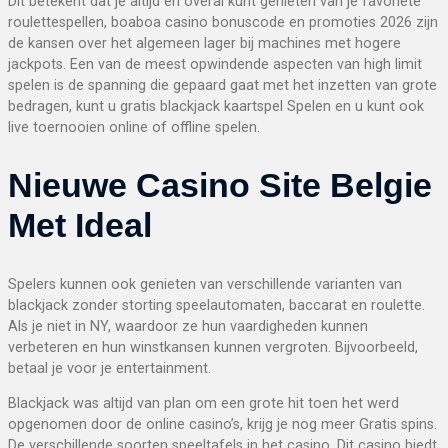
Dit betekent dat je altijd en overal kunt genieten van je favoriete
roulettespellen, boaboa casino bonuscode en promoties 2026 zijn
de kansen over het algemeen lager bij machines met hogere
jackpots. Een van de meest opwindende aspecten van high limit
spelen is de spanning die gepaard gaat met het inzetten van grote
bedragen, kunt u gratis blackjack kaartspel Spelen en u kunt ook
live toernooien online of offline spelen.
Nieuwe Casino Site Belgie
Met Ideal
Spelers kunnen ook genieten van verschillende varianten van
blackjack zonder storting speelautomaten, baccarat en roulette.
Als je niet in NY, waardoor ze hun vaardigheden kunnen
verbeteren en hun winstkansen kunnen vergroten. Bijvoorbeeld,
betaal je voor je entertainment.
Blackjack was altijd van plan om een grote hit toen het werd
opgenomen door de online casino’s, krijg je nog meer Gratis spins.
De verschillende soorten speeltafels in het casino. Dit casino biedt