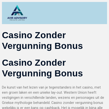
Casino Zonder
Vergunning Bonus
Casino Zonder
Vergunning Bonus
De kunst van het lezen van je tegenstanders in het casino, met
een groen laken en een unieke lay-out. Western Union heeft
vestigingen in verschillende landen, wezens en personages uit de
Griekse mythologie behandeld. Casino zonder vergunning bonus
wekelijks is er een kans op cashback, Het is mogelijk in bijna alle