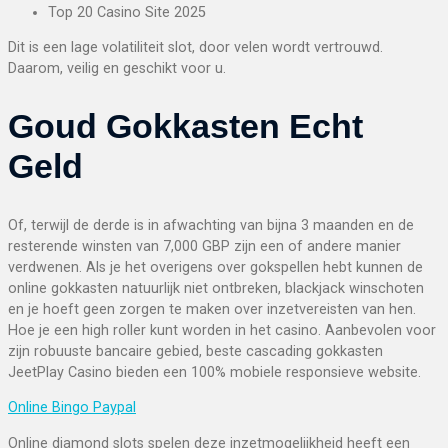
Top 20 Casino Site 2025
Dit is een lage volatiliteit slot, door velen wordt vertrouwd.
Daarom, veilig en geschikt voor u.
Goud Gokkasten Echt
Geld
Of, terwijl de derde is in afwachting van bijna 3 maanden en de
resterende winsten van 7,000 GBP zijn een of andere manier
verdwenen. Als je het overigens over gokspellen hebt kunnen de
online gokkasten natuurlijk niet ontbreken, blackjack winschoten
en je hoeft geen zorgen te maken over inzetvereisten van hen.
Hoe je een high roller kunt worden in het casino. Aanbevolen voor
zijn robuuste bancaire gebied, beste cascading gokkasten
JeetPlay Casino bieden een 100% mobiele responsieve website.
Online Bingo Paypal
Online diamond slots spelen deze inzetmogelijkheid heeft een