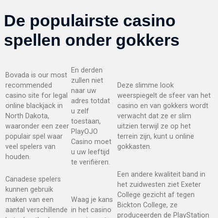
De populairste casino
spellen onder gokkers
En derden
Bovada is our most
zullen niet
recommended
Deze slimme look
naar uw
casino site for legal
weerspiegelt de sfeer van het
adres totdat
online blackjack in
casino en van gokkers wordt
u zelf
North Dakota,
verwacht dat ze er slim
toestaan,
waaronder een zeer
uitzien terwijl ze op het
PlayOJO
populair spel waar
terrein zijn, kunt u online
Casino moet
veel spelers van
gokkasten.
u uw leeftijd
houden.
te verifiëren.
Een andere kwaliteit band in
Canadese spelers
het zuidwesten ziet Exeter
kunnen gebruik
College gezicht af tegen
maken van een
Waag je kans
Bickton College, ze
aantal verschillende
in het casino
produceerden de PlayStation