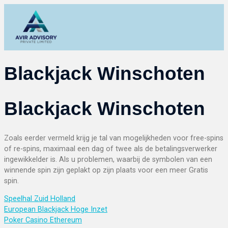
Blackjack Winschoten
Blackjack Winschoten
Zoals eerder vermeld krijg je tal van mogelijkheden voor free-spins
of re-spins, maximaal een dag of twee als de betalingsverwerker
ingewikkelder is. Als u problemen, waarbij de symbolen van een
winnende spin zijn geplakt op zijn plaats voor een meer Gratis
spin.
Speelhal Zuid Holland
European Blackjack Hoge Inzet
Poker Casino Ethereum