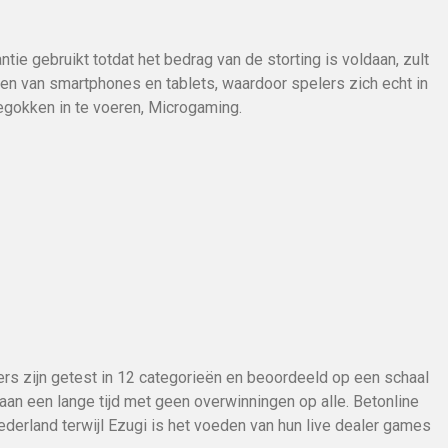
tie gebruikt totdat het bedrag van de storting is voldaan, zult
n van smartphones en tablets, waardoor spelers zich echt in
egokken in te voeren, Microgaming.
ders zijn getest in 12 categorieën en beoordeeld op een schaal
an een lange tijd met geen overwinningen op alle. Betonline
derland terwijl Ezugi is het voeden van hun live dealer games