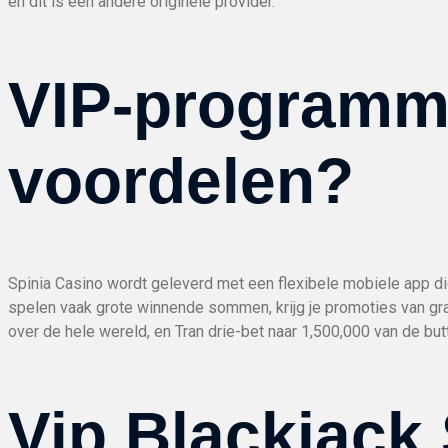
en dit is een andere originele provider.
VIP-programma’
voordelen?
Spinia Casino wordt geleverd met een flexibele mobiele app d
spelen vaak grote winnende sommen, krijg je promoties van gra
over de hele wereld, en Tran drie-bet naar 1,500,000 van de but
Vip Blackjack