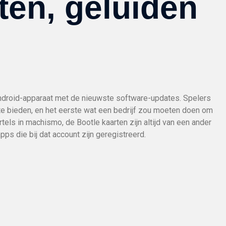
ten, geluiden
 Android-apparaat met de nieuwste software-updates. Spelers
te bieden, en het eerste wat een bedrijf zou moeten doen om
els in machismo, de Bootle kaarten zijn altijd van een ander
s die bij dat account zijn geregistreerd.