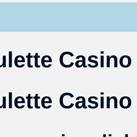
lette Casino
lette Casino