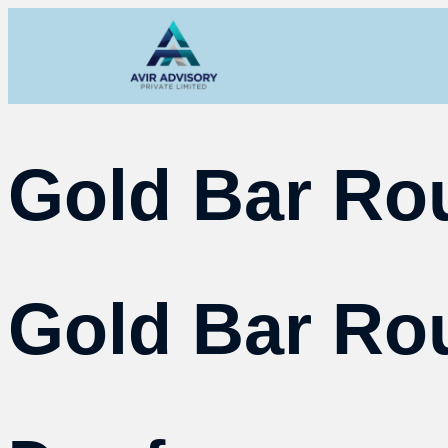
Gold Bar Rou
Gold Bar Rou